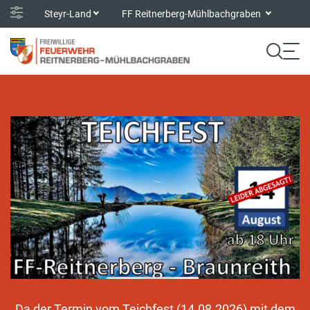
Steyr-Land
FF Reitnerberg-Mühlbachgraben
Da der Termin vom Teichfest (14.08.2026) mit dem