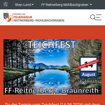
Steyr-Land
FF Reitnerberg-Mühlbachgraben
Da der Termin vom Teichfest (14.08.2026) mit dem